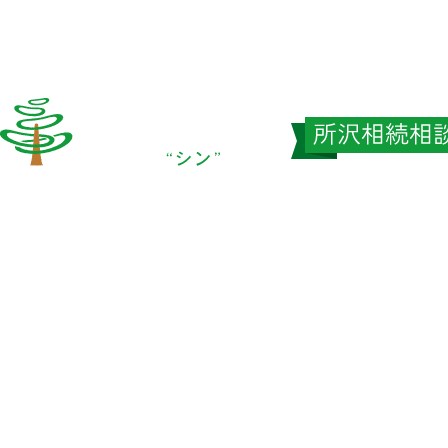
ニュース＆トピックス
相続相談センターブログ
お問い合わせ
〒359-1131 埼玉県所沢市久米551-3 東亜ビル1F
TEL
0120-03-5050
FAX
04-2994-5122
シン中央会計Officaial Site
© Shin Chuo Accountaints Corporation
All right reserved