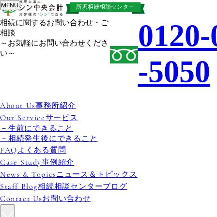
MENU
お知らせ
相続に関するお問い合わせ・ご
0120-
相談
～お気軽にお問い合わせくださ
2025-12-04
お知らせ
い～
-5050
税金マル得情報「親が子供にお金を貸す
相続税対策」 （その１）
事務所紹介
サービス
生前にできること
相続発生後にできること
よくある質問
/
事例紹介
ニュース＆トピックス
１．
よくある相続税の納税資金の問題
相続相談センターブログ
/
お問い合わせ
中小企業のオーナーや地主の方などの相続問題