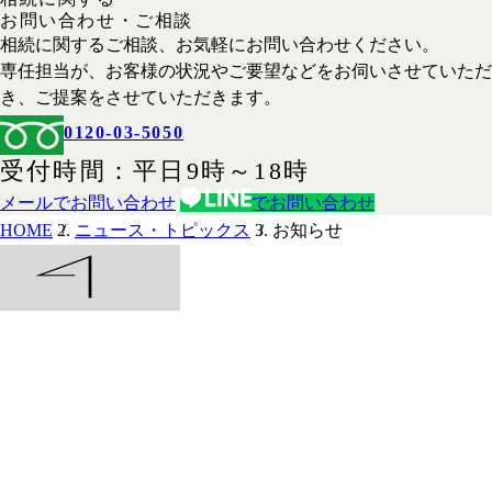
お問い合わせ・ご相談
相続に関するご相談、お気軽にお問い合わせください。
専任担当が、お客様の状況やご要望などをお伺いさせていただ
き、ご提案をさせていただきます。
0120-03-5050
受付時間
平日
9時
～
18時
メールでお問い合わせ
でお問い合わせ
HOME
ニュース・トピックス
お知らせ
HOME
事務所紹介
サービス
事例紹介
よくある質問
ニュース＆トピックス
相続相談センターブログ