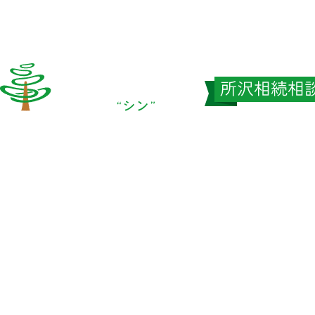
ニュース＆トピックス
相続相談センターブログ
お問い合わせ
〒359-1131 埼玉県所沢市久米551-3 東亜ビル1F
TEL
0120-03-5050
FAX
04-2994-5122
シン中央会計Officaial Site
© Shin Chuo Accountaints Corporation
All right reserved