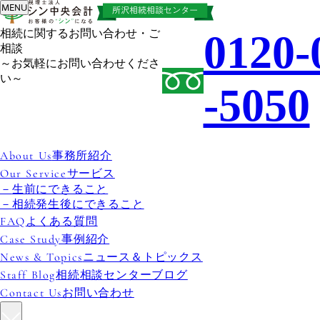
MENU
相続相談センタ
相続に関するお問い合わせ・ご
0120-
ーブログ
相談
～お気軽にお問い合わせくださ
2023年記事一覧
い～
-5050
2023-12-28
資産税部に新しい仲間が加わ
りました。 デスクワークだ
けでなく、役所や銀行での代
理手続きなどでとても頼りに
なっています！ 入社まもな
事務所紹介
いですが、資産税部にかかせ
サービス
ない存在です！！ . 新しいメ
生前にできること
ンバーも加わり、更にパワー
相続発生後にできること
アップした資産税部をよろし
よくある質問
くお願いします。 今年1年あ
事例紹介
りがとうございました！
ニュース＆トピックス
【資産税部】仲間が増えました！
相続相談センターブログ
2023-12-19
12月15日にTKC埼玉西支部
積水部会に参加しました。
お問い合わせ
勉強会と懇親会があり、他