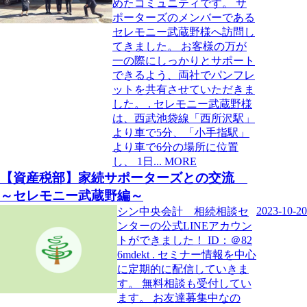
めたコミュニティです。 サ
ポーターズのメンバーである
セレモニー武蔵野様へ訪問し
てきました。 お客様の万が
一の際にしっかりとサポート
できるよう、両社でパンフレ
ットを共有させていただきま
した。 . セレモニー武蔵野様
は、西武池袋線「西所沢駅」
より車で5分、「小手指駅」
より車で6分の場所に位置
し、 1日
MORE
【資産税部】家続サポーターズとの交流
～セレモニー武蔵野編～
2023-10-20
シン中央会計 相続相談セ
ンターの公式LINEアカウン
トができました！ ID：＠82
6mdekt . セミナー情報を中心
に定期的に配信していきま
す。 無料相談も受付してい
ます。 お友達募集中なの