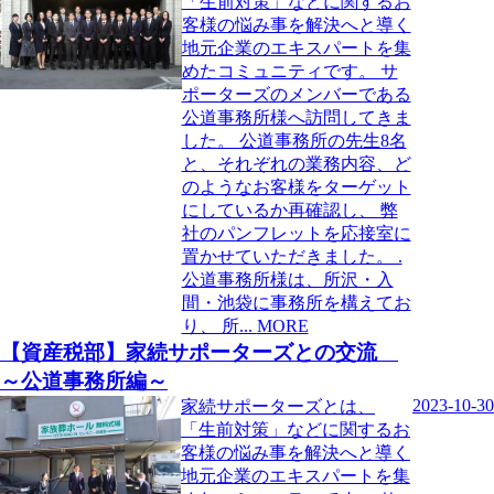
「生前対策」などに関するお
客様の悩み事を解決へと導く
地元企業のエキスパートを集
めたコミュニティです。 サ
ポーターズのメンバーである
公道事務所様へ訪問してきま
した。 公道事務所の先生8名
と、それぞれの業務内容、ど
のようなお客様をターゲット
にしているか再確認し、 弊
社のパンフレットを応接室に
置かせていただきました。 .
公道事務所様は、所沢・入
間・池袋に事務所を構えてお
り、 所
MORE
【資産税部】家続サポーターズとの交流
～公道事務所編～
2023-10-30
家続サポーターズとは、
「生前対策」などに関するお
客様の悩み事を解決へと導く
地元企業のエキスパートを集