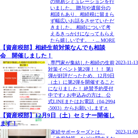
の簡易シミュレーションを行
いました。 贈与や遺留分の
相談もあり、相続税に留まら
ず幅広いお話をさせていただ
きました。 相続について考
えるきっかけになってもらえ
たら嬉しいです。 ・
MORE
【資産税部】相続生前対策なんでも相談
会 開催しました！
2023-11-13
. 専門家が集結した相続の生前
対策イベント第2弾！！！ 第1
弾が好評だったため、12月9日
（土）に第2弾を開催すること
になりました！ 絶賛予約受付
中です♪ お申込みの方は、公
式LINEまたはお電話（04-2994
-5003）からお願いします♬
【資産税部】12月9日（土）セミナー開催し
ます！
2023-11-09
家続サポーターズとは、