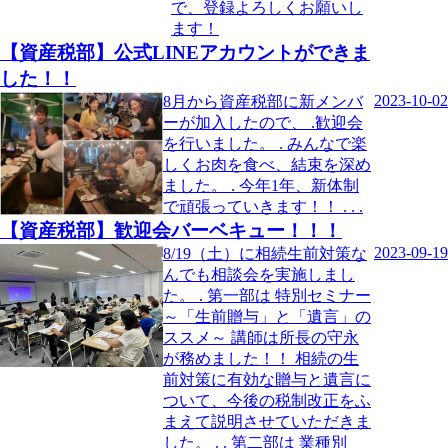
で、登録よろしくお願いし
ます！
【資産税部】公式LINEアカウントができま
した！！
2023-10-02
8月から資産税部に新メンバ
ーが加入したので、 .歓迎会
を行いました。 . みんなで楽
しくお肉を食べ、結束を深め
ました。 . 今年1年、新体制
で頑張っていきます！！ . . .
【資産税部】歓迎会バーベキュー！！！
2023-09-19
8/19（土）に相続生前対策な
んでも相談会を実施しまし
た。 . 第一部は 特別セミナー
～「生前贈与」と「遺言」の
ススメ～ 講師は所長の守永
が務めました！！ 相続の生
前対策に有効な贈与と遺言に
ついて、今後の税制改正をふ
まえて説明させていただきま
した。 . . 第二部は 業種別