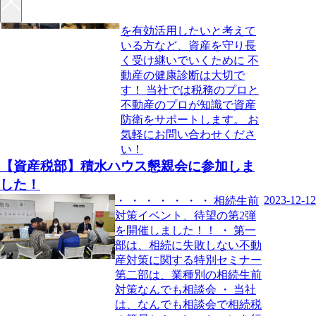
業種の方と交流を深めるこ
とができました。 . 不動産
を有効活用したいと考えて
いる方など、資産を守り長
く受け継いでいくために 不
動産の健康診断は大切で
す！ 当社では税務のプロと
不動産のプロが知識で資産
防衛をサポートします。 お
気軽にお問い合わせくださ
い！
【資産税部】積水ハウス懇親会に参加しま
した！
2023-12-12
・ ・ ・ ・ ・ ・ ・ 相続生前
対策イベント、待望の第2弾
を開催しました！！ ・ 第一
部は、相続に失敗しない不動
産対策に関する特別セミナー
第二部は、業種別の相続生前
対策なんでも相談会 ・ 当社
は、なんでも相談会で相続税