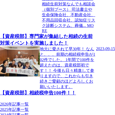
相続生前対策なんでも相談会
（個別ブース） 司法書士や
生命保険会社、不動産会社、
不用品回収会社、認知症リス
ク診断システム、葬儀
MO
RE
【資産税部】専門家が集結した相続の生前
対策イベントを実施しました！
2023-09-15
地元に愛されて早30年！ なん
と、、、前期の相続税申告が1
02件でした。 1年間で100件を
超えたのは、資産税部初で
す！！ 今後も日々精進して参
りますので、これからも引き
続きご愛顧のほどよろしくお
願いいたします。
【資産税部】相続税申告100件！！
年別記事一覧
2026年記事一覧
2025年記事一覧
2024年記事一覧